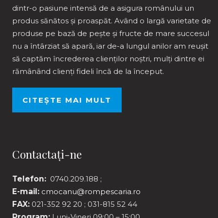
dintr-o pasiune intensă de a asigura românului un
produs sănătos și proaspăt. Având o largă varietate de
produse pe bază de pește și fructe de mare succesul
nu a întârziat să apară, iar de-a lungul anilor am reușit
să captăm încrederea clienților noștri, mulți dintre ei
rămânând clienți fideli încă de la început.
CITEȘTE MAI MULT
Contactați-ne
Telefon:
0740.209.188 ;
E-mail:
cmocanu@rompescaria.ro
FAX:
021-352 92 20 ; 031-815 52 44
Program:
Luni-Vineri 09:00 – 15:00