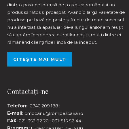
dintr-o pasiune intensă de a asigura românului un
produs sănătos și proaspăt. Având o largă varietate de
produse pe bază de pește și fructe de mare succesul
nu a întârziat să apară, iar de-a lungul anilor am reușit
să captăm încrederea clienților noștri, mulți dintre ei
rămânând clienți fideli încă de la început.
CITEȘTE MAI MULT
Contactați-ne
Telefon:
0740.209.188 ;
E-mail:
cmocanu@rompescaria.ro
FAX:
021-352 92 20 ; 031-815 52 44
Program:
Luni-Vineri 09:00 – 15:00