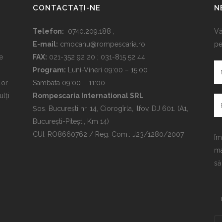
CONTACTAȚI-NE
N
6
Telefon:
0740.209.188 ;
Vă
E-mail:
cmocanu@rompescaria.ro
pe
e
FAX:
021-352 92 20 ; 031-815 52 44
Program:
Luni-Vineri 09:00 – 15:00
lor
Sambata 09:00 – 11:00
ulți
Rompescaria International SRL
Șos. București nr. 14, Ciorogîrla, Ilfov, DJ 601. (A1,
București-Pitești, Km 14)
CUI: RO8660762 / Reg. Com.: J23/1280/2007
[m
ma
să