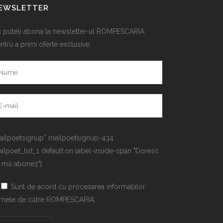
EWSLETTER
 puteți abona la newsletter-ul ROMPESCARIA
ntru a primi oferte exclusive.
ailpoetsignup* mailpoetsignup-434
ilpoet_list_1 default:on label-inside-span "Doresc
 mă abonez"]
Sunt de acord cu procesarea informațiilor
mele de către ROMPESCARIA.