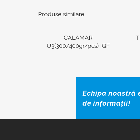
Produse similare
CALAMAR
T
U3(300/400gr/pcs) IQF
Echipa noastră e
de informații!