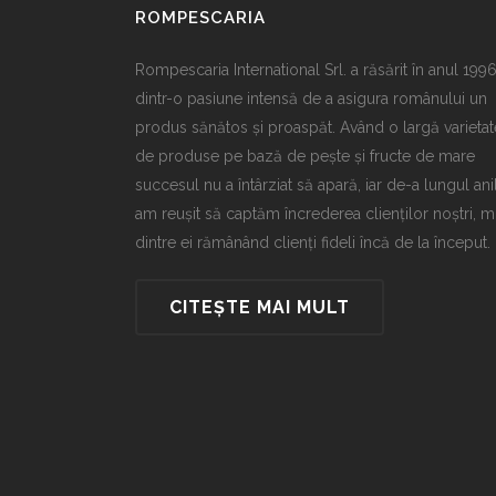
ROMPESCARIA
Rompescaria International Srl. a răsărit în anul 199
dintr-o pasiune intensă de a asigura românului un
produs sănătos și proaspăt. Având o largă varietat
de produse pe bază de pește și fructe de mare
succesul nu a întârziat să apară, iar de-a lungul ani
am reușit să captăm încrederea clienților noștri, m
dintre ei rămânând clienți fideli încă de la început.
CITEȘTE MAI MULT