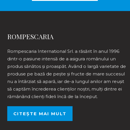
ROMPESCARIA
Rompescaria International Srl. a răsărit în anul 1996
dintr-o pasiune intensă de a asigura românului un
produs sănătos și proaspăt. Având o largă varietate de
produse pe bază de pește și fructe de mare succesul
nu a întârziat să apară, iar de-a lungul anilor am reușit
să captăm încrederea clienților noștri, mulți dintre ei
rămânând clienți fideli încă de la început.
CITEȘTE MAI MULT