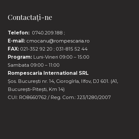
Contactați-ne
Telefon:
0740.209.188 ;
E-mail:
cmocanu@rompescaria.ro
FAX:
021-352 92 20 ; 031-815 52 44
Program:
Luni-Vineri 09:00 – 15:00
Sambata 09:00 – 11:00
Rompescaria International SRL
Șos. București nr. 14, Ciorogîrla, Ilfov, DJ 601. (A1,
București-Pitești, Km 14)
CUI: RO8660762 / Reg. Com.: J23/1280/2007