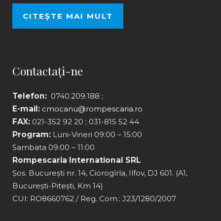
CITEȘTE MAI MULT
Contactați-ne
Telefon:
0740.209.188 ;
E-mail:
cmocanu@rompescaria.ro
FAX:
021-352 92 20 ; 031-815 52 44
Program:
Luni-Vineri 09:00 – 15:00
Sambata 09:00 – 11:00
Rompescaria International SRL
Șos. București nr. 14, Ciorogîrla, Ilfov, DJ 601. (A1,
București-Pitești, Km 14)
CUI: RO8660762 / Reg. Com.: J23/1280/2007