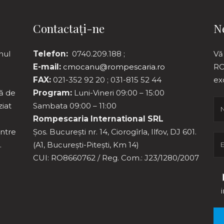
Contactați-ne
N
nul
Telefon:
0740.209.188 ;
Vă
E-mail:
cmocanu@rompescaria.ro
RO
FAX:
021-352 92 20 ; 031-815 52 44
ex
ă de
Program:
Luni-Vineri 09:00 – 15:00
ziat
Sambata 09:00 – 11:00
Rompescaria International SRL
intre
Șos. București nr. 14, Ciorogîrla, Ilfov, DJ 601.
.
(A1, București-Pitești, Km 14)
CUI: RO8660762 / Reg. Com.: J23/1280/2007