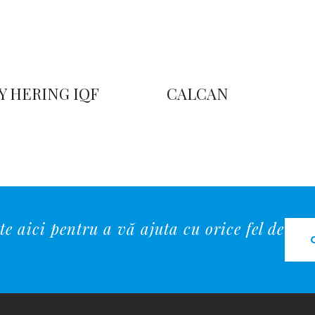
Y HERING IQF
CALCAN
e aici pentru a vă ajuta cu orice fel de