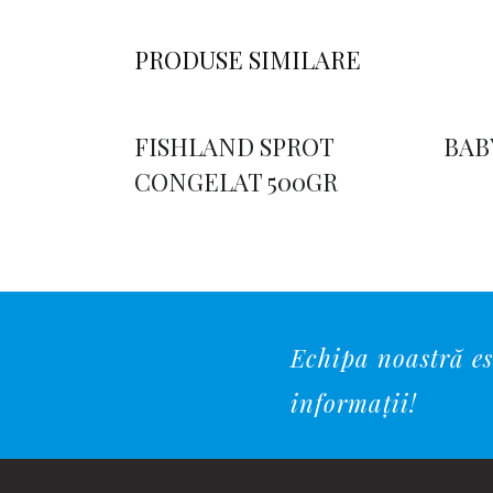
PRODUSE SIMILARE
FISHLAND SPROT
BAB
CONGELAT 500GR
Echipa noastră est
informații!