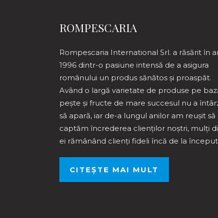
ROMPESCARIA
Rompescaria International Srl. a răsărit în a
1996 dintr-o pasiune intensă de a asigura
românului un produs sănătos și proaspăt.
Având o largă varietate de produse pe baz
pește și fructe de mare succesul nu a întâr
să apară, iar de-a lungul anilor am reușit să
captăm încrederea clienților noștri, mulți d
ei rămânând clienți fideli încă de la început
CITEȘTE MAI MULT