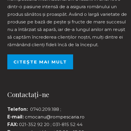
dintr-o pasiune intensă de a asigura românului un
produs sănătos și proaspăt. Având o largă varietate de
produse pe bază de pește și fructe de mare succesul
nu a întârziat să apară, iar de-a lungul anilor am reușit
să captăm încrederea clienților noștri, mulți dintre ei
rămânând clienți fideli încă de la început.
CITEȘTE MAI MULT
Contactați-ne
Telefon:
0740.209.188 ;
E-mail:
cmocanu@rompescaria.ro
FAX:
021-352 92 20 ; 031-815 52 44