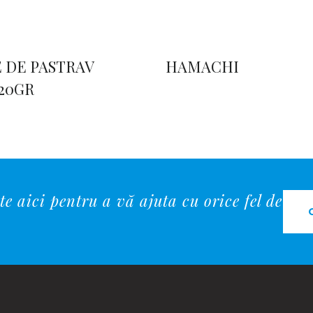
E DE PASTRAV
HAMACHI
120GR
e aici pentru a vă ajuta cu orice fel de