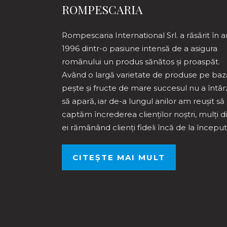
ROMPESCARIA
Rompescaria International Srl. a răsărit în a
1996 dintr-o pasiune intensă de a asigura
românului un produs sănătos și proaspăt.
Având o largă varietate de produse pe baz
pește și fructe de mare succesul nu a întâr
să apară, iar de-a lungul anilor am reușit să
captăm încrederea clienților noștri, mulți d
ei rămânând clienți fideli încă de la început
CITEȘTE MAI MULT