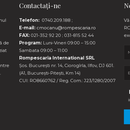
Contactați-ne
N
nul
Telefon:
0740.209.188 ;
Vă
E-mail:
cmocanu@rompescaria.ro
RO
FAX:
021-352 92 20 ; 031-815 52 44
ex
ă de
Program:
Luni-Vineri 09:00 – 15:00
ziat
Sambata 09:00 – 11:00
Rompescaria International SRL
intre
Șos. București nr. 14, Ciorogîrla, Ilfov, DJ 601.
.
(A1, București-Pitești, Km 14)
CUI: RO8660762 / Reg. Com.: J23/1280/2007