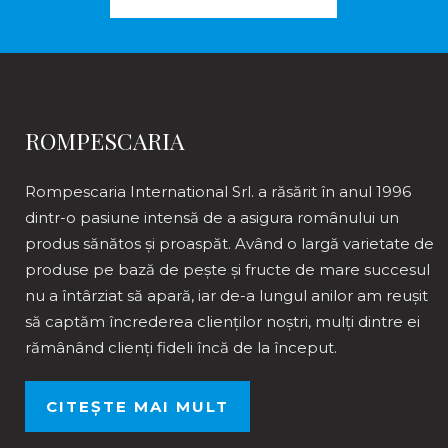
ROMPESCARIA
Rompescaria International Srl. a răsărit în anul 1996
dintr-o pasiune intensă de a asigura românului un
produs sănătos și proaspăt. Având o largă varietate de
produse pe bază de pește și fructe de mare succesul
nu a întârziat să apară, iar de-a lungul anilor am reușit
să captăm încrederea clienților noștri, mulți dintre ei
rămânând clienți fideli încă de la început.
CITEȘTE MAI MULT