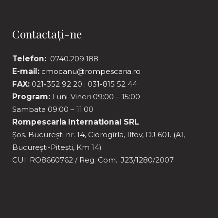
Contactați-ne
Telefon:
0740.209.188 ;
E-mail:
cmocanu@rompescaria.ro
FAX:
021-352 92 20 ; 031-815 52 44
Program:
Luni-Vineri 09:00 – 15:00
Sambata 09:00 – 11:00
Rompescaria International SRL
Șos. București nr. 14, Ciorogîrla, Ilfov, DJ 601. (A1,
București-Pitești, Km 14)
CUI: RO8660762 / Reg. Com.: J23/1280/2007